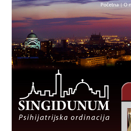
Početna
O 
|